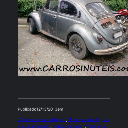
Publicado
12/13/2013
em
"À espera de um milagre!"
, 
"É tempo ainda!"
, 
"Na
rua da amargura"
, 
"Paixão nacional"
, 
"Quem vai