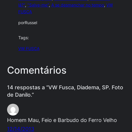
lá?"
, 
"Salve-me"
, 
A se desmanchar no tempo
, 
VW
FUSCA
por
Russel
Tags:
VW FUSCA
Comentários
14 respostas a “VW Fusca, Diadema, SP. Foto
de Danilo.”
Homem Mau, Feio e Barbudo do Ferro Velho
12/14/2013