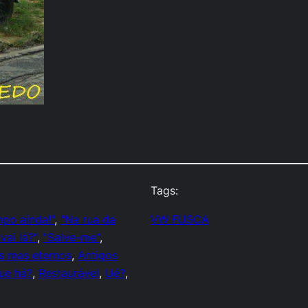
Tags:
mpo ainda!"
, 
"Na rua da
VW FUSCA
vai lá?"
, 
"Salve-me"
, 
s mas eternos
, 
Antigos
ue há?
, 
Restaurável
, 
Ué?
, 