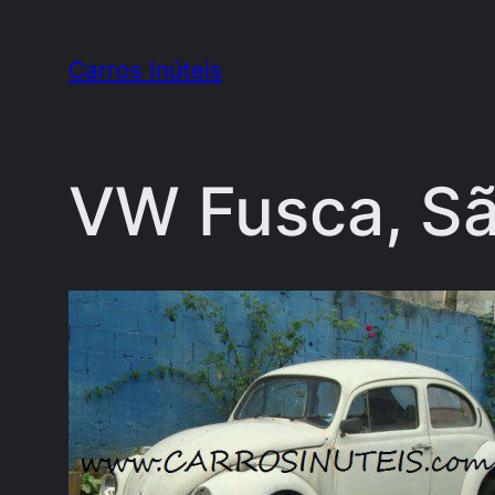
Pular
para
Carros Inúteis
o
conteúdo
VW Fusca, Sã