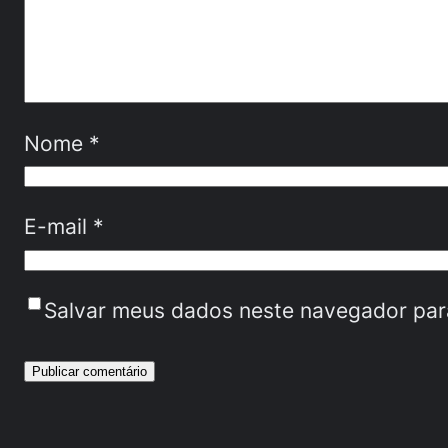
Nome
*
E-mail
*
Salvar meus dados neste navegador par