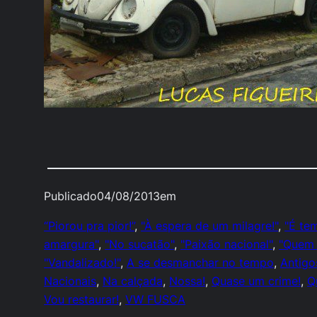
Publicado
04/08/2013
em
“Piorou pra pior!”
, 
"À espera de um milagre!"
, 
"É te
amargura"
, 
"No sucatão"
, 
"Paixão nacional"
, 
"Quem 
"Vandalizado!"
, 
A se desmanchar no tempo
, 
Antigo
Nacionais
, 
Na calçada
, 
Nossa!
, 
Quase um crime!
, 
Q
Vou restaurar!
, 
VW FUSCA