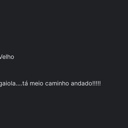
Velho
aiola….tá meio caminho andado!!!!!