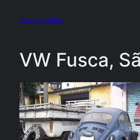
Pular
para
Carros Inúteis
o
conteúdo
VW Fusca, Sã