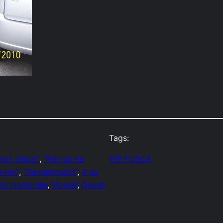
Tags:
mpo ainda!"
, 
"Na rua da
VW FUSCA
e-me"
, 
"Vandalizado!"
, 
A se
os Nacionais
, 
Nossa!
, 
Quase