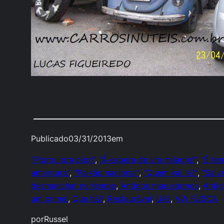
Publicado
03/31/2013
em
“Piorou pra pior!”
, 
"À espera de um milagre!"
, 
"É te
amargura"
, 
"Paixão nacional"
, 
"Quem vai lá?"
, 
"Salv
desmanchar no tempo
, 
Antigos mas eternos
, 
Antig
um crime!
, 
Que há?
, 
Restaurável
, 
Ué?
, 
VW FUSCA
por
Russel