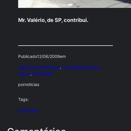
Mr. Valério, de SP, contribui.
Publicado
12/06/2009
em
"Na rua da amargura"
, 
A se desmanchar no
tempo
, 
VW Kombi
por
noticias
Tags:
VW Kombi