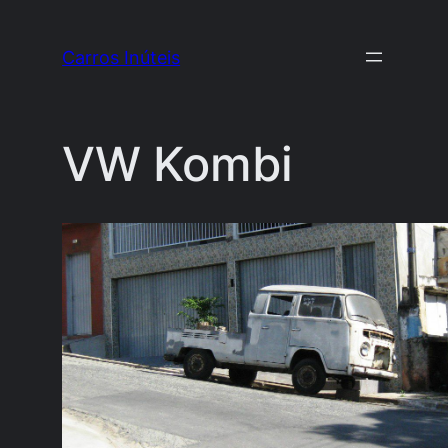
Pular
para
Carros Inúteis
o
conteúdo
VW Kombi