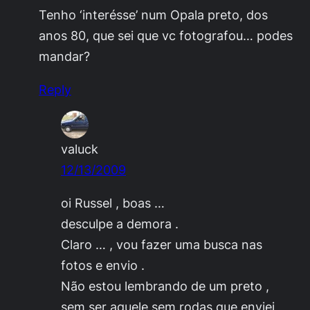
Tenho ‘interésse’ num Opala preto, dos
anos 80, que sei que vc fotografou… podes
mandar?
Reply
valuck
12/13/2009
oi Russel , boas …
desculpe a demora .
Claro … , vou fazer uma busca nas
fotos e envio .
Não estou lembrando de um preto ,
sem ser aquele sem rodas que enviei