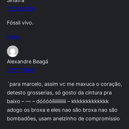
Sinatra
02/06/2010
Fóssil vivo.
Reply
Alexandre Beagá
02/07/2010
´para marcelo, assim vc me maxuca o coração,
detesto grosserias, só gosto da cintura pra
baixo – — – dóóóóíiiiiiiiiiii – kkkkkkkkkkkkk
adogo os broxa e eles nao são broxa nao são
bombadões, usam anelzinho de compromissio