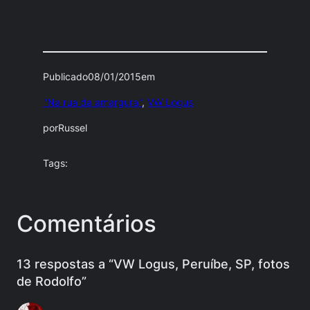
Publicado
08/01/2015
em
"Na rua da amargura"
, 
VW Logus
por
Russel
Tags:
Comentários
13 respostas a “VW Logus, Peruíbe, SP, fotos
de Rodolfo”