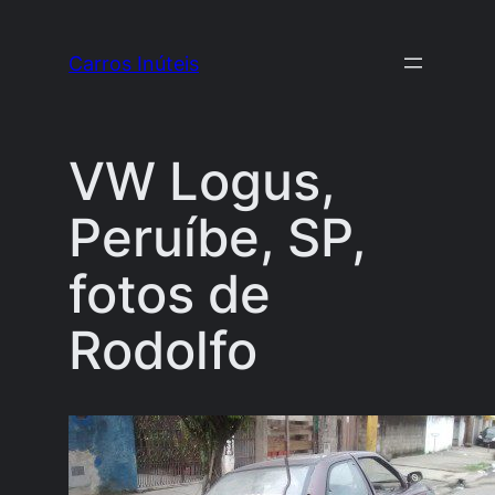
Pular
para
Carros Inúteis
o
conteúdo
VW Logus,
Peruíbe, SP,
fotos de
Rodolfo