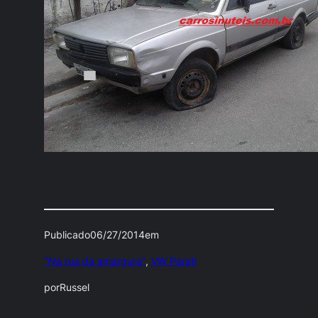
Publicado
06/27/2014
em
"Na rua da amargura"
, 
VW Parati
por
Russel