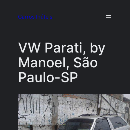
Pular
para
Carros Inúteis
o
conteúdo
VW Parati, by
Manoel, São
Paulo-SP