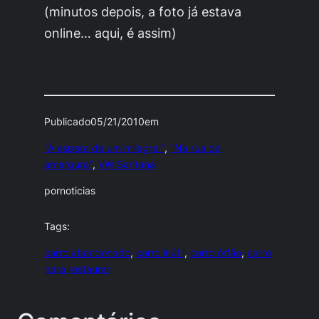
(minutos depois, a foto já estava
online… aqui, é assim)
Publicado
05/21/2010
em
"À espera de um milagre!"
, 
"Na rua da
amargura"
, 
VW Santana
por
noticias
Tags:
carro abandonado
, 
carro inútil
, 
carro órfão
, 
carro
para restaurar