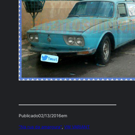
Publicado
02/13/2016
em
"Na rua da amargura"
, 
VW VARIANT