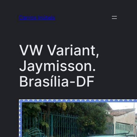
Pular
para
Carros Inúteis
o
conteúdo
VW Variant,
Jaymisson.
Brasília-DF