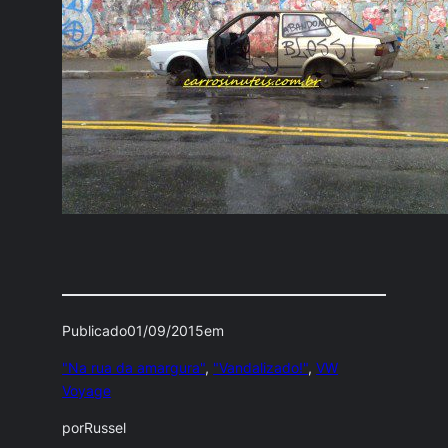
Publicado
01/09/2015
em
"Na rua da amargura"
, 
"Vandalizado!"
, 
VW
Voyage
por
Russel