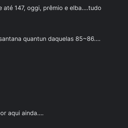
e até 147, oggi, prêmio e elba….tudo
a santana quantun daquelas 85~86….
or aqui ainda….