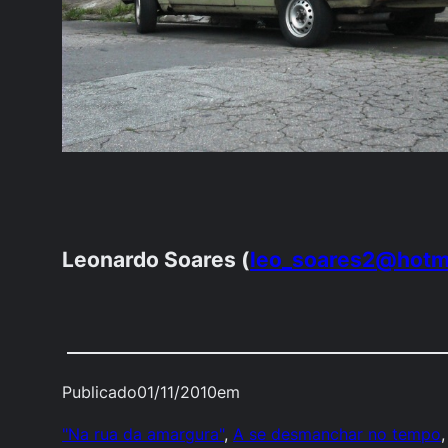
Leonardo Soares (
leo_soares2@hotm
Publicado
01/11/2010
em
"Na rua da amargura"
, 
A se desmanchar no tempo
,